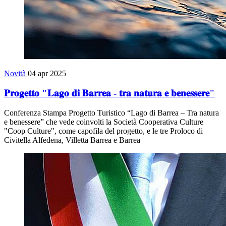
Novità
04 apr 2025
𝐏𝐫𝐨𝐠𝐞𝐭𝐭𝐨 "𝐋𝐚𝐠𝐨 𝐝𝐢 𝐁𝐚𝐫𝐫𝐞𝐚 - 𝐭𝐫𝐚 𝐧𝐚𝐭𝐮𝐫𝐚 𝐞 𝐛𝐞𝐧𝐞𝐬𝐬𝐞𝐫𝐞"
Conferenza Stampa Progetto Turistico “Lago di Barrea – Tra natura
e benessere” che vede coinvolti la Società Cooperativa Culture
"Coop Culture", come capofila del progetto, e le tre Proloco di
Civitella Alfedena, Villetta Barrea e Barrea