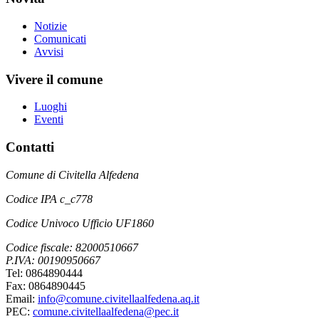
Notizie
Comunicati
Avvisi
Vivere il comune
Luoghi
Eventi
Contatti
Comune di Civitella Alfedena
Codice IPA c_c778
Codice Univoco Ufficio UF1860
Codice fiscale: 82000510667
P.IVA: 00190950667
Tel: 0864890444
Fax: 0864890445
Email:
info@comune.civitellaalfedena.aq.it
PEC:
comune.civitellaalfedena@pec.it