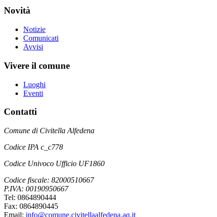
Novità
Notizie
Comunicati
Avvisi
Vivere il comune
Luoghi
Eventi
Contatti
Comune di Civitella Alfedena
Codice IPA c_c778
Codice Univoco Ufficio UF1860
Codice fiscale: 82000510667
P.IVA: 00190950667
Tel: 0864890444
Fax: 0864890445
Email:
info@comune.civitellaalfedena.aq.it