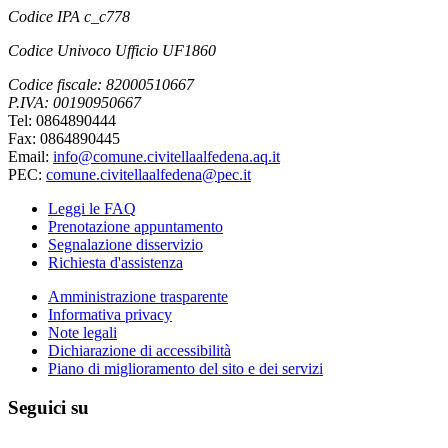
Codice IPA c_c778
Codice Univoco Ufficio UF1860
Codice fiscale: 82000510667
P.IVA: 00190950667
Tel: 0864890444
Fax: 0864890445
Email:
info@comune.civitellaalfedena.aq.it
PEC:
comune.civitellaalfedena@pec.it
Leggi le FAQ
Prenotazione appuntamento
Segnalazione disservizio
Richiesta d'assistenza
Amministrazione trasparente
Informativa privacy
Note legali
Dichiarazione di accessibilità
Piano di miglioramento del sito e dei servizi
Seguici su